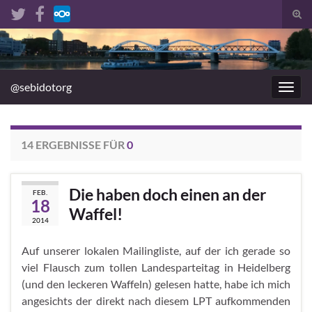
Suc
umsc
Search for:
@sebidotorg
Navig
umsc
14 ERGEBNISSE FÜR
0
Die haben doch einen an der
FEB.
18
Waffel!
2014
Auf unserer lokalen Mailingliste, auf der ich gerade so
viel Flausch zum tollen Landesparteitag in Heidelberg
(und den leckeren Waffeln) gelesen hatte, habe ich mich
angesichts der direkt nach diesem
LPT
aufkommenden