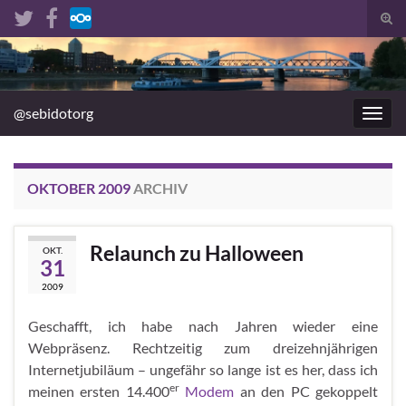
Suc
umsc
Search for:
@sebidotorg
Navig
umsc
OKTOBER 2009
ARCHIV
Relaunch zu Halloween
OKT.
31
2009
Geschafft, ich habe nach Jahren wieder eine
Webpräsenz. Rechtzeitig zum dreizehnjährigen
Internetjubiläum – ungefähr so lange ist es her, dass ich
er
meinen ersten 14.400
Modem
an den
PC
gekoppelt